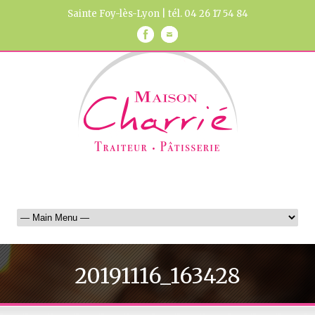
Sainte Foy-lès-Lyon | tél. 04 26 17 54 84
20191116_163428