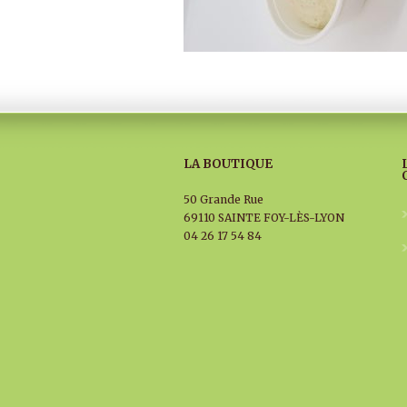
LA BOUTIQUE
50 Grande Rue
69110 SAINTE FOY-LÈS-LYON
04 26 17 54 84