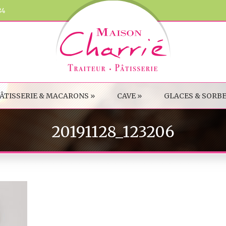
84
ÂTISSERIE & MACARONS
»
CAVE
»
GLACES & SORB
20191128_123206