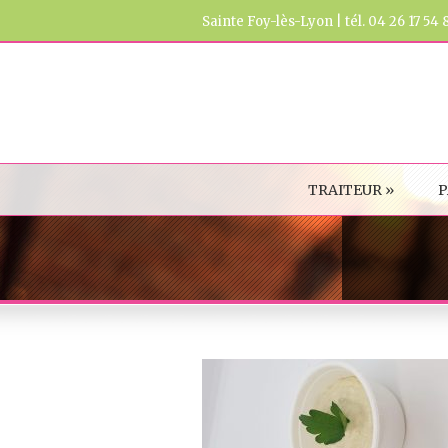
Sainte Foy-lès-Lyon | tél. 04 26 17 54 
TRAITEUR
»
P