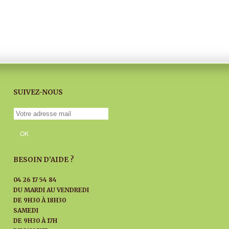
SUIVEZ-NOUS
BESOIN D’AIDE ?
04 26 17 54 84
DU MARDI AU
VENDREDI
DE 9H30 À 18H30
SAMEDI
DE 9H30 À 17H