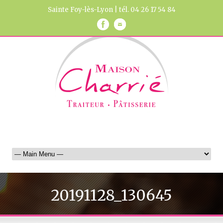
Sainte Foy-lès-Lyon | tél. 04 26 17 54 84
20191128_130645