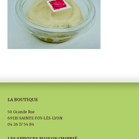
LA BOUTIQUE
50 Grande Rue
69110 SAINTE FOY-LÈS-LYON
04 26 17 54 84
LES SERVICES MAISON CHARRIÉ