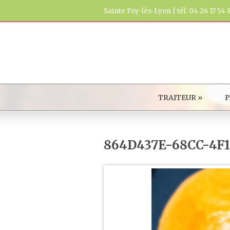
Sainte Foy-lès-Lyon | tél. 04 26 17 54 
TRAITEUR
»
P
864D437E-68CC-4F