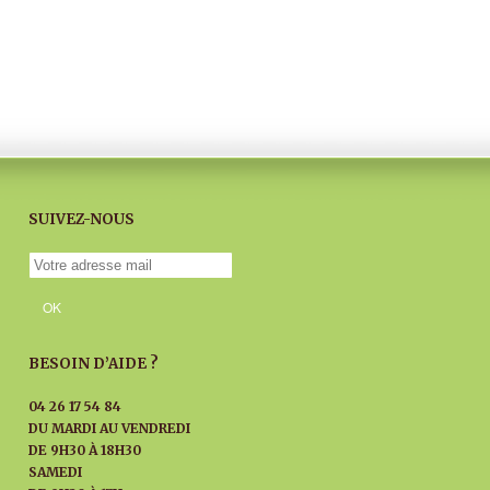
SUIVEZ-NOUS
BESOIN D’AIDE ?
04 26 17 54 84
DU MARDI AU
VENDREDI
DE 9H30 À 18H30
SAMEDI