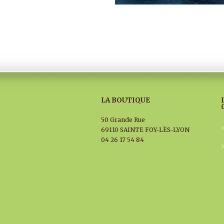
LA BOUTIQUE
50 Grande Rue
69110 SAINTE FOY-LÈS-LYON
04 26 17 54 84