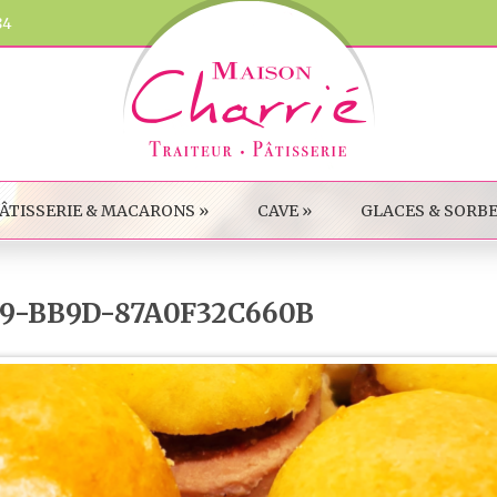
84
ÂTISSERIE & MACARONS
»
CAVE
»
GLACES & SORB
19-BB9D-87A0F32C660B