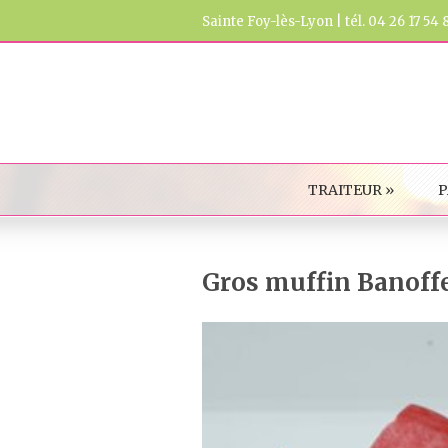
Sainte Foy-lès-Lyon | tél. 04 26 17 54 
TRAITEUR
»
P
Gros muffin Banoff