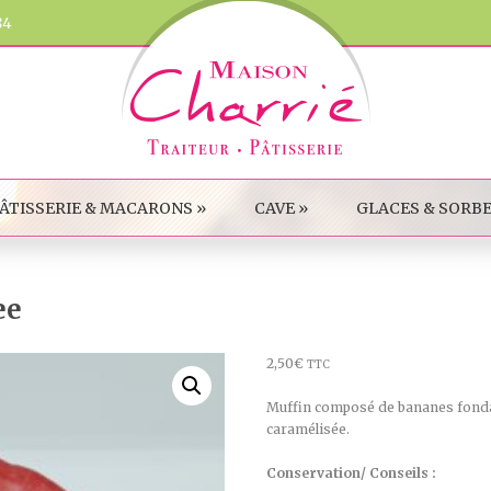
84
ÂTISSERIE & MACARONS
»
CAVE
»
GLACES & SORB
ee
2,50
€
TTC
Muffin composé de bananes fondant
caramélisée.
Conservation/ Conseils :