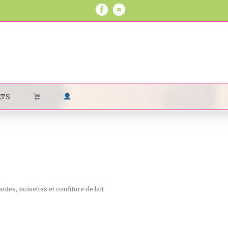
ETS
es, noisettes et confiture de lait