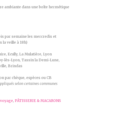
ure ambiante dans une boîte hermétique
ois par semaine les mercredis et
la veille à 18h)
re, Ecully, La Mulatière, Lyon
 Foy-lès-Lyon, Tassin la Demi-Lune,
ille, Brindas
ison par chèque, espèces ou CB
e appliqués selon certaines communes
 voyage
,
PÂTISSERIE & MACARONS