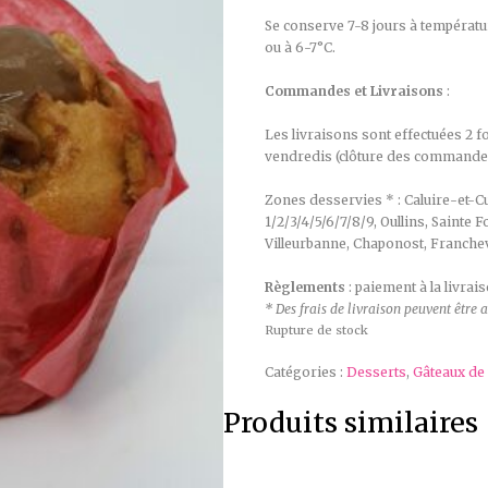
Se conserve 7-8 jours à températ
ou à 6-7°C.
Commandes et Livraisons
:
Les livraisons sont effectuées 2 f
vendredis (clôture des commandes 
Zones desservies * : Caluire-et-Cui
1/2/3/4/5/6/7/8/9, Oullins, Sainte
Villeurbanne, Chaponost, Franchev
Règlements
: paiement à la livra
* Des frais de livraison peuvent êtr
Rupture de stock
Catégories :
Desserts
,
Gâteaux de
Produits similaires