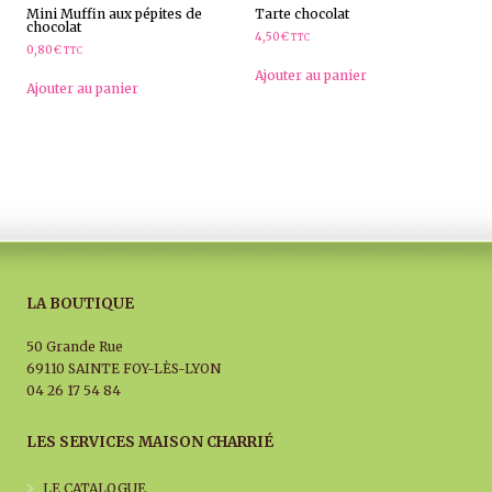
Mini Muffin aux pépites de
Tarte chocolat
chocolat
4,50
€
TTC
0,80
€
TTC
Ajouter au panier
Ajouter au panier
LA BOUTIQUE
50 Grande Rue
69110 SAINTE FOY-LÈS-LYON
04 26 17 54 84
LES SERVICES MAISON CHARRIÉ
LE CATALOGUE