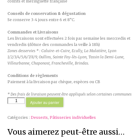
confits et meringuette française
Conseils de conservation & dégustation
Se conserve 3-4 jours entre 6 et 8°C.
Commandes et Livraisons
Les livraisons sont effectuées 2 fois par semaine les mercredis et
vendredis (clôture des commandes la veille à 18h)
Zones desservies * : Caluire-et-Cuire, Ecully, La Mulatière, Lyon
1/2/3/4/5/6/7/8/9, Oullins, Sainte Foy-lès-Lyon, Tassin la Demi-Lune,
Villeurbanne, Chaponost, Francheville, Brindas.
Conditions de règlements
Paiement à la livraison par chèque, espèces ou CB
* Des frais de livraison peuvent être appliqués selon certaines communes
quantité
Ajouter au panier
de
Tarte
Catégories :
Desserts
,
Pâtisseries individuelles
aux
marrons
Vous aimerez peut-être aussi…