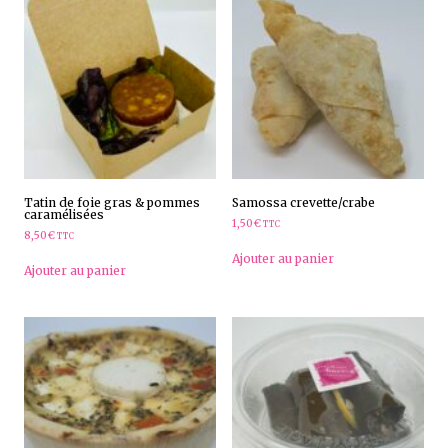
Tatin de foie gras & pommes
Samossa crevette/crabe
caramélisées
1,50
€
TTC
8,50
€
TTC
Ajouter au panier
Ajouter au panier