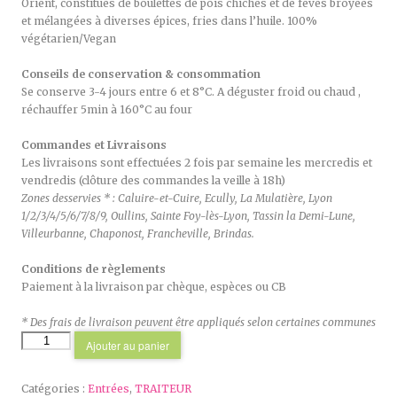
Orient, constitués de boulettes de pois chiches et de fèves broyées
et mélangées à diverses épices, fries dans l’huile. 100%
végétarien/Vegan
Conseils de conservation & consommation
Se conserve 3-4 jours entre 6 et 8°C. A déguster froid ou chaud ,
réchauffer 5min à 160°C au four
Commandes et Livraisons
Les livraisons sont effectuées 2 fois par semaine les mercredis et
vendredis (clôture des commandes la veille à 18h)
Zones desservies * : Caluire-et-Cuire, Ecully, La Mulatière, Lyon
1/2/3/4/5/6/7/8/9, Oullins, Sainte Foy-lès-Lyon, Tassin la Demi-Lune,
Villeurbanne, Chaponost, Francheville, Brindas.
Conditions de règlements
Paiement à la livraison par chèque, espèces ou CB
* Des frais de livraison peuvent être appliqués selon certaines communes
quantité
Ajouter au panier
de
Falafel
Catégories :
Entrées
,
TRAITEUR