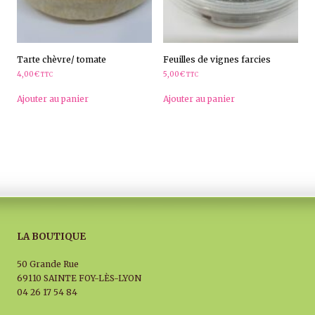
Tarte chèvre/ tomate
Feuilles de vignes farcies
4,00
€
5,00
€
TTC
TTC
Ajouter au panier
Ajouter au panier
LA BOUTIQUE
50 Grande Rue
69110 SAINTE FOY-LÈS-LYON
04 26 17 54 84