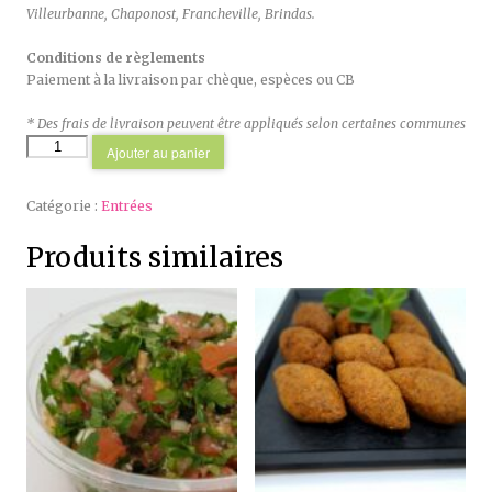
Villeurbanne, Chaponost, Francheville, Brindas.
Conditions de règlements
Paiement à la livraison par chèque, espèces ou CB
* Des frais de livraison peuvent être appliqués selon certaines communes
quantité
Ajouter au panier
de
Tatin
Catégorie :
Entrées
de
foie
Produits similaires
gras
&
pommes
caramélisées