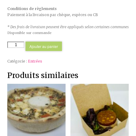
Conditions de règlements
Paiement à la livraison par chèque, espèces ou CB
* Des frais de livraison peuvent être appliqués selon certaines communes
Disponible sur commande
quantité
Ajouter au panier
de
Feuilleté
Catégorie :
Entrées
emmental
&
Produits similaires
Jambon